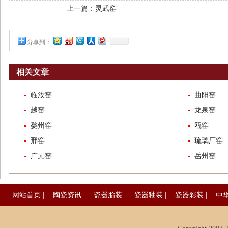
上一篇：
灵武窑
分享到：
相关文章
临汝窑
曲阳窑
越窑
龙泉窑
婺州窑
瓯窑
邢窑
琉璃厂窑
广元窑
岳州窑
网站首页
|
陶瓷资讯
|
瓷器胎装
|
瓷器釉装
|
瓷器彩装
|
中