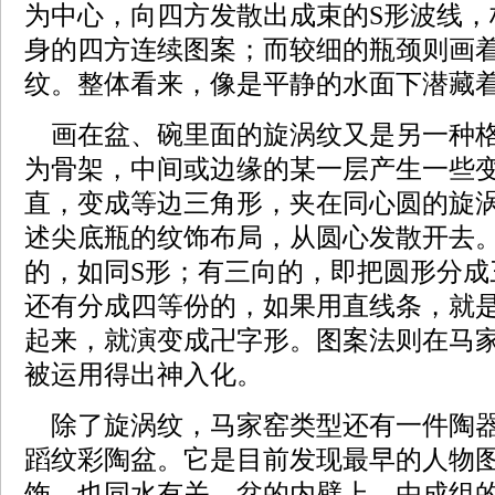
为中心，向四方发散出成束的S形波线，
身的四方连续图案；而较细的瓶颈则画
纹。整体看来，像是平静的水面下潜藏
画在盆、碗里面的旋涡纹又是另一种
为骨架，中间或边缘的某一层产生一些
直，变成等边三角形，夹在同心圆的旋
述尖底瓶的纹饰布局，从圆心发散开去
的，如同S形；有三向的，即把圆形分成
还有分成四等份的，如果用直线条，就
起来，就演变成卍字形。图案法则在马
被运用得出神入化。
除了旋涡纹，马家窑类型还有一件陶
蹈纹彩陶盆。它是目前发现最早的人物
饰，也同水有关。盆的内壁上，由成组