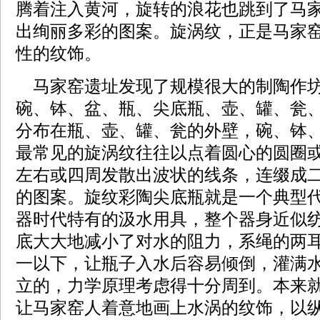
腾着注入黄河，旋转的浪花也跳到了马
出绚丽多彩的图案。旋涡纹，正是马家
性的纹饰。
马家窑遗址发现了规模很大的制陶作
碗、钵、盆、瓶、尖底瓶、壶、罐、瓮
分布在瓶、壶、罐、瓮的外壁，碗、钵
最常见的旋涡纹往往以点着圆心的圆圈
左右或四周发散出波状的线条，连缀成
的图案。旋纹彩陶尖底瓶就是一个典型
器时代特有的汲水用具，整个器身近似
底大大地减小了对水的阻力，系绳的两
一以下，让瓶子入水后容易倾倒，灌满
立的，力学原理考虑得十分周到。本来
让马家窑人着意地画上水涡的纹饰，以