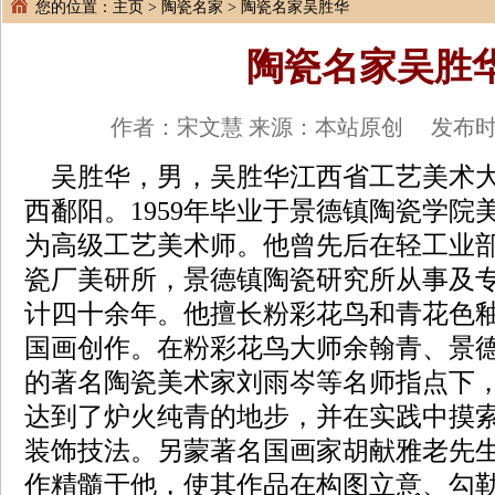
您的位置：
主页
>
陶瓷名家
> 陶瓷名家吴胜华
陶瓷名家吴胜
作者：宋文慧 来源：本站原创 发布时间：2
吴胜华，男，吴胜华江西省工艺美术大师
西鄱阳。1959年毕业于景德镇陶瓷学院美
为高级工艺美术师。他曾先后在轻工业
瓷厂美研所，景德镇陶瓷研究所从事及
计四十余年。他擅长粉彩花鸟和青花色
国画创作。在粉彩花鸟大师余翰青、景德
的著名陶瓷美术家刘雨岑等名师指点下
达到了炉火纯青的地步，并在实践中摸
装饰技法。另蒙著名国画家胡献雅老先
作精髓于他，使其作品在构图立意、勾