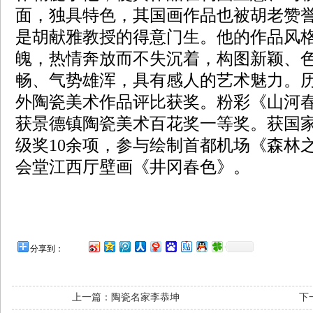
面，独具特色，其国画作品也被胡老赞誉
是胡献雅教授的得意门生。他的作品风
魄，热情奔放而不失沉着，构图新颖、
畅、气势雄浑，具有感人的艺术魅力。
外陶瓷美术作品评比获奖。粉彩《山河春
获景德镇陶瓷美术百花奖一等奖。获国
级奖10余项，参与绘制首都机场《森林
会堂江西厅壁画《井冈春色》。
分享到：
上一篇：
陶瓷名家李恭坤
下