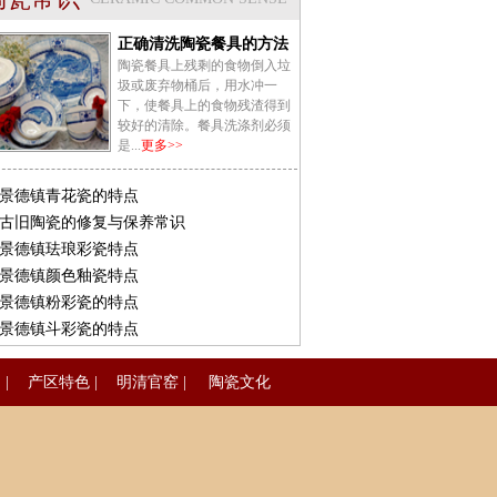
正确清洗陶瓷餐具的方法
陶瓷餐具上残剩的食物倒入垃
圾或废弃物桶后，用水冲一
下，使餐具上的食物残渣得到
较好的清除。餐具洗涤剂必须
是...
更多>>
景德镇青花瓷的特点
古旧陶瓷的修复与保养常识
景德镇珐琅彩瓷特点
景德镇颜色釉瓷特点
景德镇粉彩瓷的特点
景德镇斗彩瓷的特点
品
|
产区特色
|
明清官窑
|
陶瓷文化