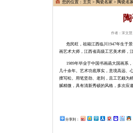
您的位置：
主页
>
陶瓷名家
> 陶瓷名
陶
作者：宋文慧 
危民旺，祖籍江西临川1947年生
画艺术大师，江西省高级工艺美术师，
1989年毕业于中国书画函大国画
几十余年。艺术功底厚实，意境高远、
擅写松。用笔坚劲、老到，且工艺颇为
腻精微，具有清新秀硕的风格，多次应
分享到：