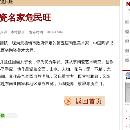
家危民旺
瓷名家危民旺
01
02
来源：本站原创 发布时间：2014-12-04
03
于景德镇，现为景德镇市政府评定的第五届陶瓷美术家，中国陶瓷书
江西省陶瓷美术大师。
04
05
系，并担任国画系班长，评为优秀学员。其从事陶瓷艺术研究、创作
心乎手应、他作品涵盖全面，山水、人物、花鸟，无一不精，尤
精细。其作品气韵既自然洒脱，又庄重大方，既古拙雅致，又细
邀赴东南亚国家和地区举办展览，为陶瓷界、收藏界所注目。