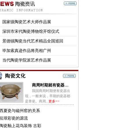
国家级陶瓷艺术大师作品展
深圳市宋代陶瓷博物馆开馆仪式
景德镇陶瓷当代艺术精品全国巡回
毕加索真迹作品将亮相广州
当代陶瓷学院派艺术作品展
商周时期就有瓷器出现
我国商周时期便有瓷器出
现，一般来说，早期的瓷器都
是青瓷。商周...
更多>>
西夏瓷与磁州窑的关系
珐琅彩瓷的源流
陶瓷釉上花鸟装饰 古彩