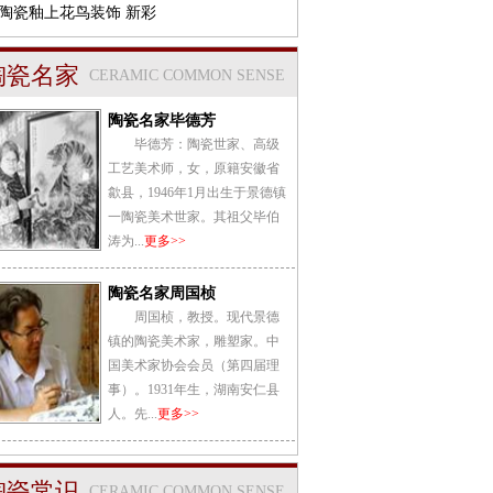
陶瓷釉上花鸟装饰 新彩
陶瓷名家
CERAMIC COMMON SENSE
陶瓷名家毕德芳
毕德芳：陶瓷世家、高级
工艺美术师，女，原籍安徽省
歙县，1946年1月出生于景德镇
一陶瓷美术世家。其祖父毕伯
涛为...
更多>>
陶瓷名家周国桢
周国桢，教授。现代景德
镇的陶瓷美术家，雕塑家。中
国美术家协会会员（第四届理
事）。1931年生，湖南安仁县
人。先...
更多>>
陶瓷常识
CERAMIC COMMON SENSE