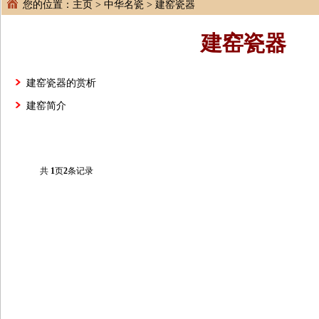
您的位置：
主页
>
中华名瓷
>
建窑瓷器
建窑瓷器
建窑瓷器的赏析
建窑简介
共
1
页
2
条记录