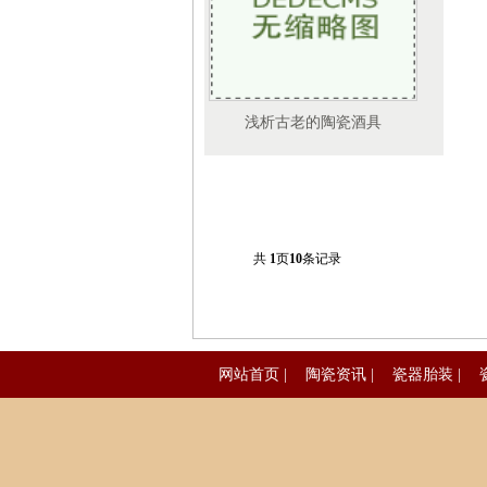
浅析古老的陶瓷酒具
共
1
页
10
条记录
网站首页
|
陶瓷资讯
|
瓷器胎装
|