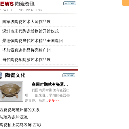
国家级陶瓷艺术大师作品展
深圳市宋代陶瓷博物馆开馆仪式
景德镇陶瓷当代艺术精品全国巡回
毕加索真迹作品将亮相广州
当代陶瓷学院派艺术作品展
商周时期就有瓷器出现
我国商周时期便有瓷器出
现，一般来说，早期的瓷器都
是青瓷。商周...
更多>>
西夏瓷与磁州窑的关系
珐琅彩瓷的源流
陶瓷釉上花鸟装饰 古彩