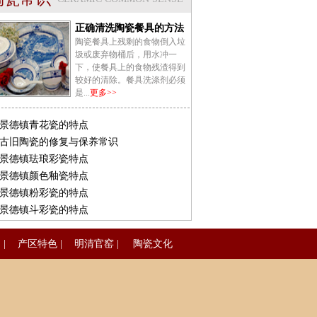
正确清洗陶瓷餐具的方法
陶瓷餐具上残剩的食物倒入垃
圾或废弃物桶后，用水冲一
下，使餐具上的食物残渣得到
较好的清除。餐具洗涤剂必须
是...
更多>>
景德镇青花瓷的特点
古旧陶瓷的修复与保养常识
景德镇珐琅彩瓷特点
景德镇颜色釉瓷特点
景德镇粉彩瓷的特点
景德镇斗彩瓷的特点
品
|
产区特色
|
明清官窑
|
陶瓷文化