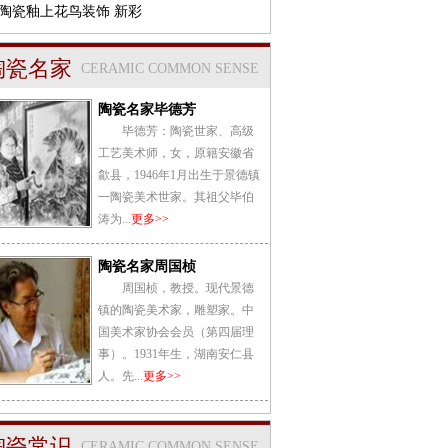
陶瓷釉上花鸟装饰 新彩
陶瓷名家
CERAMIC COMMON SENSE
陶瓷名家毕德芳
毕德芳：陶瓷世家、高级
工艺美术师，女，原籍安徽省
歙县，1946年1月出生于景德镇
一陶瓷美术世家。其祖父毕伯
涛为...
更多>>
陶瓷名家周国桢
周国桢，教授。现代景德
镇的陶瓷美术家，雕塑家。中
国美术家协会会员（第四届理
事）。1931年生，湖南安仁县
人。先...
更多>>
陶瓷常识
CERAMIC COMMON SENSE