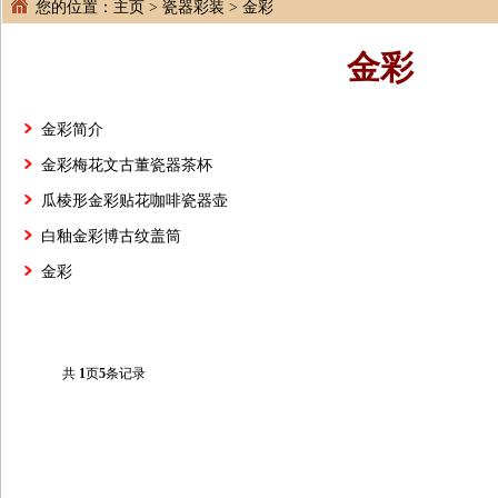
您的位置：
主页
>
瓷器彩装
>
金彩
金彩
金彩简介
金彩梅花文古董瓷器茶杯
瓜棱形金彩贴花咖啡瓷器壶
白釉金彩博古纹盖筒
金彩
共
1
页
5
条记录